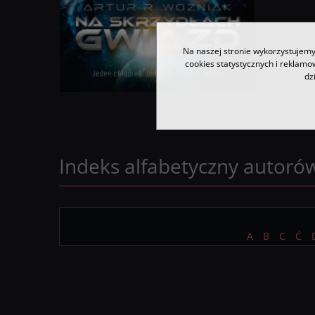
Na naszej stronie wykorzystujemy 
cookies statystycznych i reklam
dz
Indeks alfabetyczny autoró
A
B
C
Ć