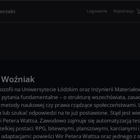
ontakt
Logowanie
Rejestracja
.
Woźniak
lozofii na Uniwersytecie Łódzkim oraz Inżynierii Materiało
o pytania fundamentalne – o strukturę wszechświata, zasady
 metody naukowej czy prawa rządzące społeczeństwami. U
 lub szukać odpowiedzi na te już postawione. Stąd jest w
 i Petera Wattsa. Zawodowo zajmuje się automatyzacją t
elkiej postaci: RPG, bitewnymi, planszowymi, karcianymi 
 adaptacjami: powieści Wir Petera Wattsa oraz jednego z