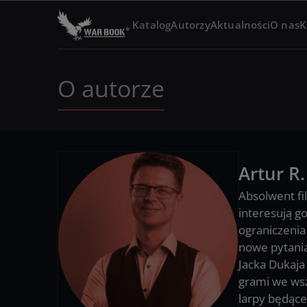
Katalog
Autorzy
Aktualności
O nas
K
O autorze
Artur R
Absolwent fi
interesują g
ograniczenia
nowe pytania
Jacka Dukaja
grami we wsz
larpy będące