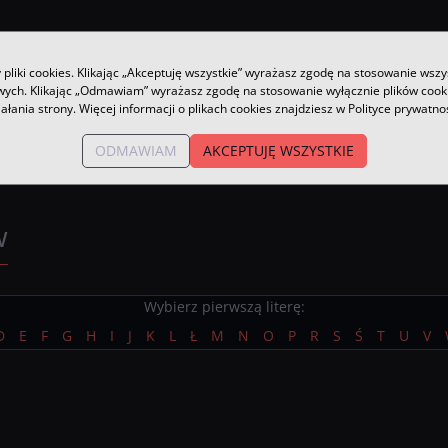
pliki cookies. Klikając „Akceptuję wszystkie” wyrażasz zgodę na stosowanie wszy
owych. Klikając „Odmawiam” wyrażasz zgodę na stosowanie wyłącznie plików coo
iałania strony. Więcej informacji o plikach cookies znajdziesz w Polityce prywatnoś
ODMAWIAM
AKCEPTUJĘ WSZYSTKIE
w
Wybierz pierwszą literę:
D
E
F
G
H
I
J
K
L
Ł
M
N
O
P
R
S
Ś
T
U
V