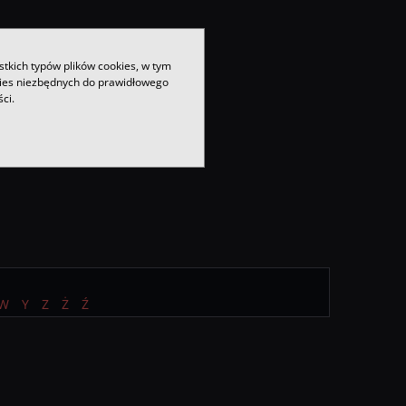
stkich typów plików cookies, w tym
kies niezbędnych do prawidłowego
ci.
W
Y
Z
Ż
Ź