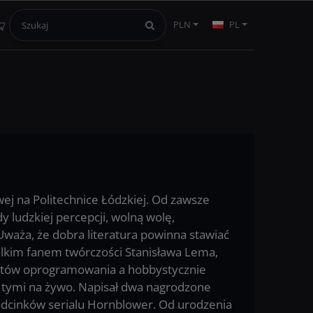
PLN
PL
wej na Politechnice Łódzkiej. Od zawsze
 ludzkiej percepcji, wolną wolę,
waża, że dobra literatura powinna stawiać
ielkim fanem twórczości Stanisława Lema,
estów oprogramowania a hobbystycznie
i tymi na żywo. Napisał dwa nagrodzone
 odcinków serialu Hornblower. Od urodzenia