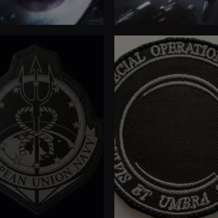
ISBN
:
ISBN
: