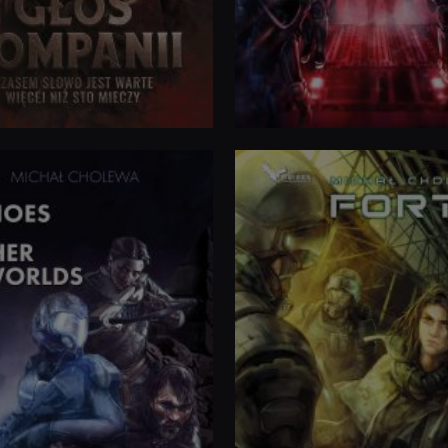
ISBN
: