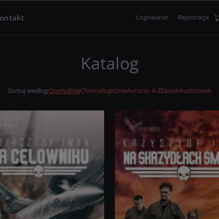
ontakt
Logowanie
Rejestracja
Katalog
Sortuj według
:
Domyślnie
Chronologicznie
Autorzy A-Z
Ebook
Audiobook