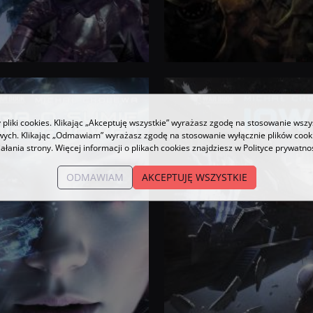
ISBN
:
pliki cookies. Klikając „Akceptuję wszystkie” wyrażasz zgodę na stosowanie wszy
owych. Klikając „Odmawiam” wyrażasz zgodę na stosowanie wyłącznie plików coo
iałania strony. Więcej informacji o plikach cookies znajdziesz w Polityce prywatnoś
ODMAWIAM
AKCEPTUJĘ WSZYSTKIE