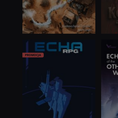
ISBN
:
ISBN
:
PROMOCJA