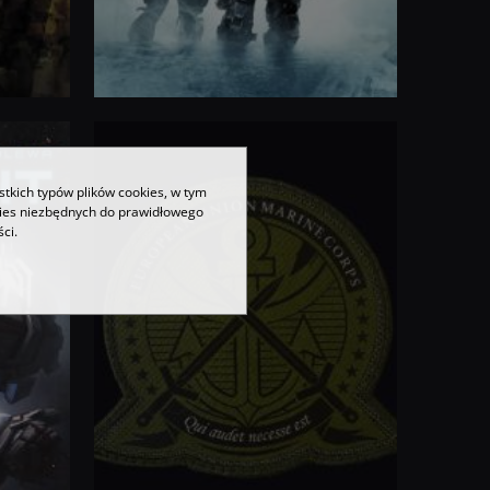
ISBN
:
stkich typów plików cookies, w tym
kies niezbędnych do prawidłowego
ci.