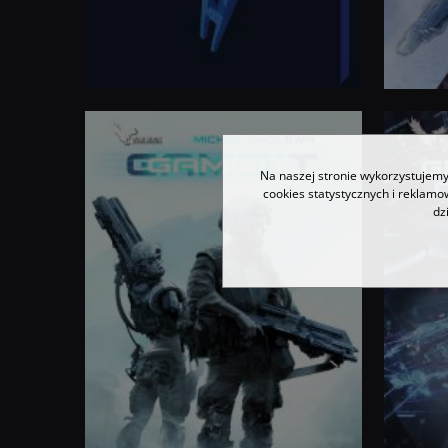
ISBN
:
ISBN
:
Na naszej stronie wykorzystujemy 
cookies statystycznych i reklam
dz