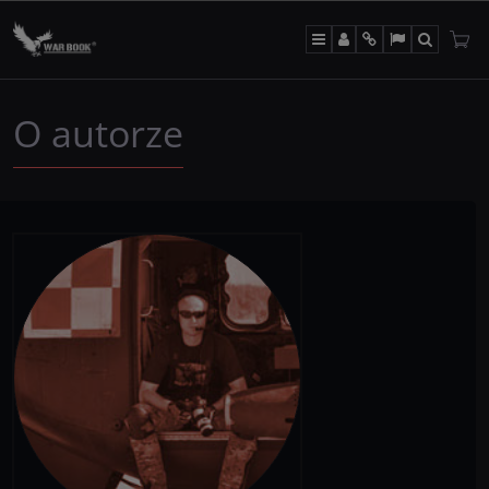
Menu
Panel
Info
Lang
Szukaj
O autorze