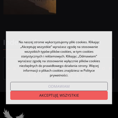
Indeks alfabetyczny autorów
Na naszej stronie wykorzystujemy pliki cookies. Klikając
„Akceptuję wszystkie” wyrażasz zgodę na stosowanie
wszystkich typów plików cookies, w tym cookies
statystycznych i reklamowych. Klikając „Odmawiam”
Wybierz pierwszą literę:
wyrażasz zgodę na stosowanie wyłącznie plików cookies
niezbędnych do prawidłowego działania strony. Więcej
A
B
C
Ć
D
E
F
G
H
I
J
K
L
Ł
M
N
O
P
informacji o plikach cookies znajdziesz w Polityce
Sięgając nieba
R
S
Ś
T
prywatności.
U
V
W
Y
Z
Ż
Ź
ODMAWIAM
AKCEPTUJĘ WSZYSTKIE