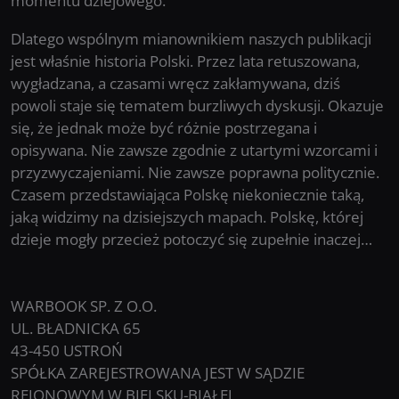
momentu dziejowego.
Dlatego wspólnym mianownikiem naszych publikacji
jest właśnie historia Polski. Przez lata retuszowana,
wygładzana, a czasami wręcz zakłamywana, dziś
powoli staje się tematem burzliwych dyskusji. Okazuje
się, że jednak może być różnie postrzegana i
opisywana. Nie zawsze zgodnie z utartymi wzorcami i
przyzwyczajeniami. Nie zawsze poprawna politycznie.
Czasem przedstawiająca Polskę niekoniecznie taką,
jaką widzimy na dzisiejszych mapach. Polskę, której
dzieje mogły przecież potoczyć się zupełnie inaczej…
WARBOOK SP. Z O.O.
UL. BŁADNICKA 65
43-450 USTROŃ
SPÓŁKA ZAREJESTROWANA JEST W SĄDZIE
REJONOWYM W BIELSKU-BIAŁEJ,