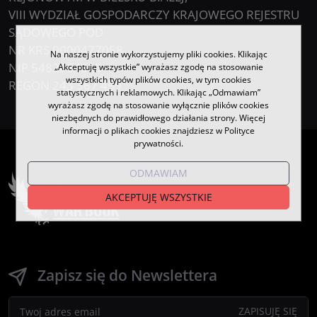
VIII WYDZIAŁ GOSPODARCZY KRAJOWEGO REJESTRU
SĄDOWEGO POD
NR KRS 0000477058
Na naszej stronie wykorzystujemy pliki cookies. Klikając
NIP 5482664065
„Akceptuję wszystkie” wyrażasz zgodę na stosowanie
wszystkich typów plików cookies, w tym cookies
REGON 243 367 459
statystycznych i reklamowych. Klikając „Odmawiam”
wyrażasz zgodę na stosowanie wyłącznie plików cookies
niezbędnych do prawidłowego działania strony. Więcej
informacji o plikach cookies znajdziesz w Polityce
prywatności.
ODMAWIAM
AKCEPTUJĘ WSZYSTKIE
Zapisz się do Newslettera