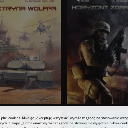
pliki cookies. Klikając „Akceptuję wszystkie” wyrażasz zgodę na stosowanie wszy
owych. Klikając „Odmawiam” wyrażasz zgodę na stosowanie wyłącznie plików coo