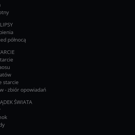
a
otny
LIPSY
pienia
zed północą
TARCIE
tarcie
aosu
iatów
e starcie
w - zbiór opowiadań
ĄDEK ŚWIATA
y
smok
ady