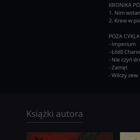
KRONIKA P
1. Nim wstan
2. Krew w pi
POZA CYKLA
- Imperium
- Łódź Charo
- Nie czyń d
- Zamęt
- Wilczy zew
Książki autora