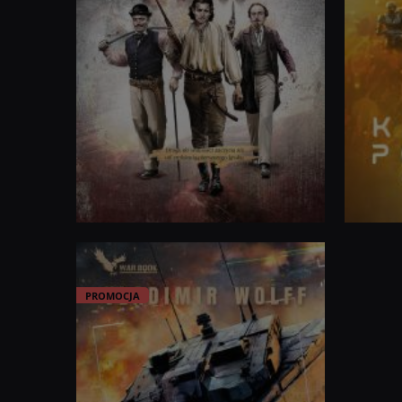
Czerwona apokalipsa
Stalowa 
PROMOCJA