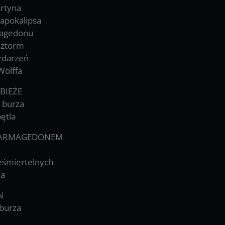
urtyna
apokalipsa
magedonu
sztorm
zdarzeń
Wolffa
BIEŻE
 burza
pętla
d ARMAGEDONEM
eśmiertelnych
ka
N
 burza