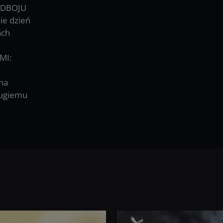
ODBOJU
ie dzień
ach
MI:
na
rugiemu