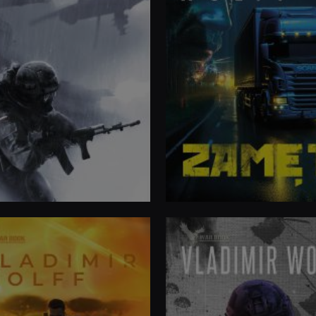
im Burza
Północny sztorm