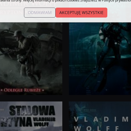
iałania strony. Więcej informacji o plikach cookies znajdziesz w Polityce prywatnoś
ODMAWIAM
AKCEPTUJĘ WSZYSTKIE
 Wolffa
Horyzont zdarzeń