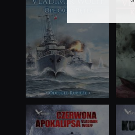
dz
Tropiciel
Doktryna