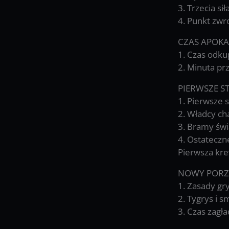
3. Trzecia sił
4. Punkt zwr
CZAS APOKA
1. Czas odku
2. Minuta pr
PIERWSZE S
1. Pierwsze s
2. Władcy ch
3. Bramy św
4. Ostateczn
Pierwsza kre
NOWY PORZ
1. Zasady gr
2. Tygrys i 
3. Czas zagł