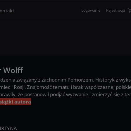
ontakt
Logowanie
Rejestracja
r
Wolff
odzenia związany z zachodnim Pomorzem. Historyk z wykszta
miec i Rosji. Znajomość tematu i brak współczesnej polskie
prawiły, że postanowił podjąć wyzwanie i zmierzyć się z 
siążki autora
URTYNA