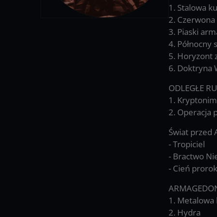
1. Stalowa k
2. Czerwona 
3. Piaski ar
4. Północny 
5. Horyzont 
6. Doktryna 
ODLEGŁE RU
1. Kryptonim
2. Operacja 
Świat prze
- Tropiciel
- Bractwo Ni
- Cień proro
ARMAGEDO
1. Metalowa
2. Hydra