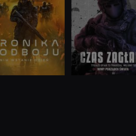
kurtyna
Zamęt