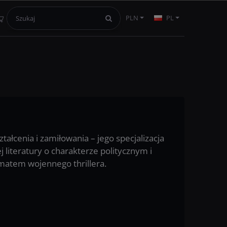
PLN
PL
łcenia i zamiłowania – jego specjalizacja
j literatury o charakterze politycznym i
tematem wojennego thrillera.