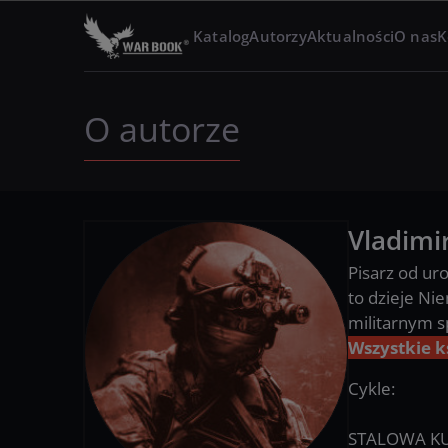
Katalog
Autorzy
Aktualności
O nas
K
O autorze
Vladimi
Pisarz od ur
to dzieje Nie
militarnym s
Wszystkie k
Cykle:
STALOWA K