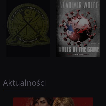
N
BE
Aktualności