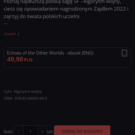
Poznaj najdłuższą polską sagę SF - Algorytm wojny,
ciesz się opowiadaniem nagrodzonym Zajdlem 2022 i
zajrzyj do świata polskich uczelni.
rozwiń
Tłumacze: Emilia Skirmuntt – A necessary unkindness,
Salvage (Prologue to ‘Gambit - Algorithm of War I’)
Echoes of the Other Worlds - ebook (ENG)
“Gambit”,
49,90
PLN
Dominika Imisson – Echoes (Algorithm of War Short
Stories Anthology),
Artur Nowrot – Science in the Service
Cykl
:
Algorytm wojny
ISBN
:
978-83-66955-90-5
−
+
DODAJ DO KOSZYKA
Ilość
:
szt.