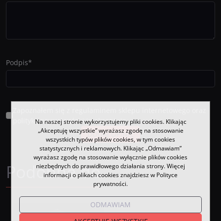
Podpis
*
Zapoznałem się z regulaminem sklepu internetowego oraz
polityką prywatności i je akceptuję.
Na naszej stronie wykorzystujemy pliki cookies. Klikając
„Akceptuję wszystkie” wyrażasz zgodę na stosowanie
wszystkich typów plików cookies, w tym cookies
statystycznych i reklamowych. Klikając „Odmawiam”
wyrażasz zgodę na stosowanie wyłącznie plików cookies
Podobne do
niezbędnych do prawidłowego działania strony. Więcej
informacji o plikach cookies znajdziesz w Polityce
prywatności.
ODMAWIAM