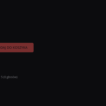
DAJ DO KOSZYKA
/
5
(
0
głosów)