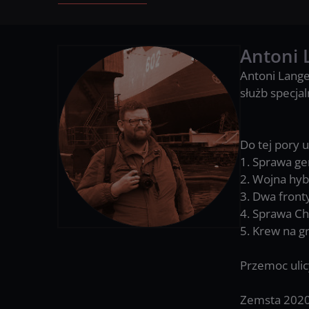
Antoni
Antoni Langer
służb specja
Do tej pory u
1. Sprawa ge
2. Wojna hy
3. Dwa front
4. Sprawa C
5. Krew na g
Przemoc ulic
Zemsta 2020