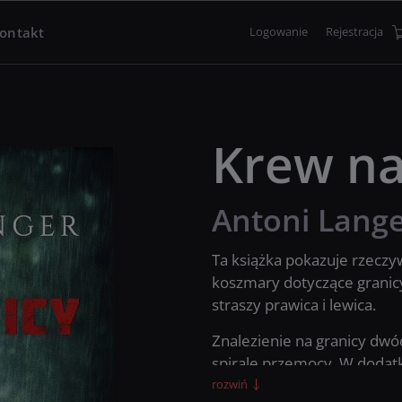
ontakt
Logowanie
Rejestracja
Krew na
Antoni Lang
Ta książka pokazuje rzeczyw
koszmary dotyczące granicy 
straszy prawica i lewica.
Znalezienie na granicy dwó
spiralę przemocy. W dodatku
nacjonaliści mordujący poli
rozwiń