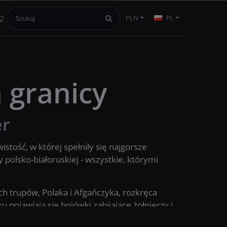
PLN
PL
 granicy
er
istość, w której spełniły się najgorsze
polsko-białoruskiej - wszystkie, którymi
ch trupów, Polaka i Afgańczyka, rozkręca
 pojawiają się bojówki zabijające żołnierzy i
cjanta, a inspiratorem tragicznych wydarzeń