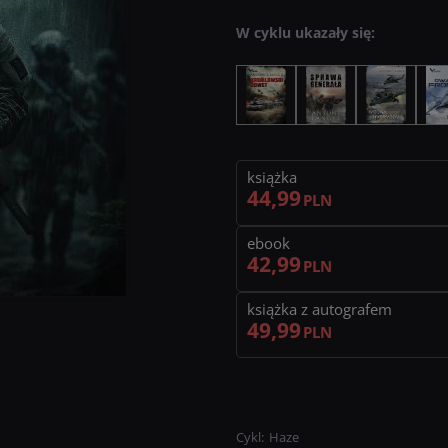
okazuje się rosja.
W cyklu ukazały się:
W tej rzeczywistości musi
doświadczona żołnierka z tr
zidentyfikować zagrożenia i 
wystarczy, by się przed nim
książka
44,99
PLN
ebook
42,99
PLN
książka z autografem
49,99
PLN
Cykl
:
Haze