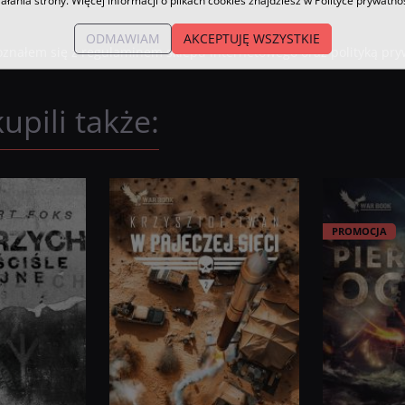
iałania strony. Więcej informacji o plikach cookies znajdziesz w Polityce prywatnoś
ODMAWIAM
AKCEPTUJĘ WSZYSTKIE
znałem się z regulaminem sklepu internetowego oraz polityką prywa
upili także:
PROMOCJA