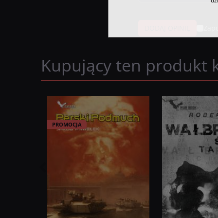
dz
Zapo
Kupujący ten produkt k
PROMOCJA