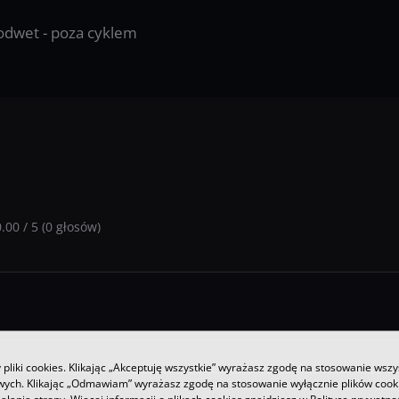
odwet - poza cyklem
0.00
/
5
(
0
głosów)
pliki cookies. Klikając „Akceptuję wszystkie” wyrażasz zgodę na stosowanie wszy
owych. Klikając „Odmawiam” wyrażasz zgodę na stosowanie wyłącznie plików coo