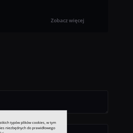
Zobacz więcej
stkich typów plików cookies, w tym
kies niezbędnych do prawidłowego