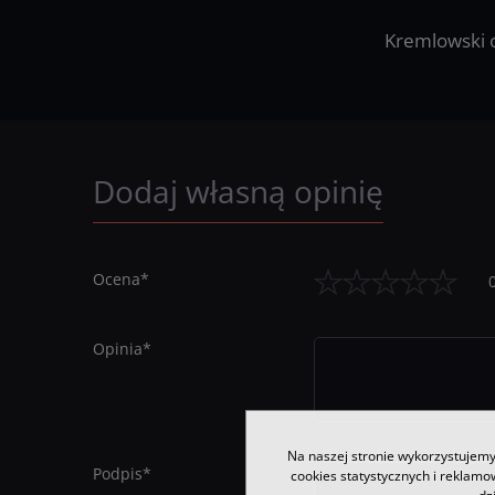
Kremlowski 
Dodaj własną opinię
Ocena
*
Opinia
*
Na naszej stronie wykorzystujemy 
Podpis
*
cookies statystycznych i reklam