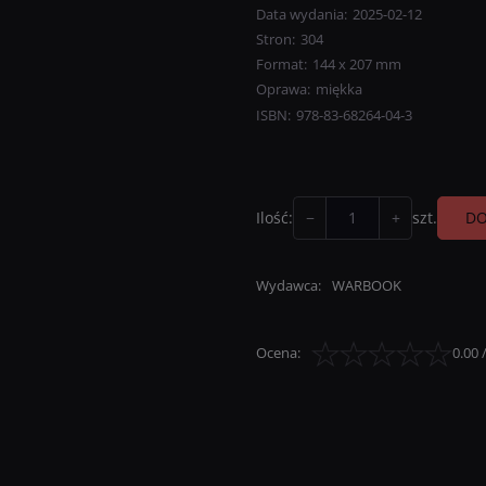
Data wydania
:
2025-02-12
Stron
:
304
Format
:
144 x 207 mm
Oprawa
:
miękka
ISBN
:
978-83-68264-04-3
−
+
DO
Ilość
:
szt.
Wydawca
:
WARBOOK
Ocena
:
0.00