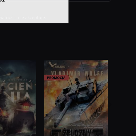
ci.
tności i je akceptuję.
PROMOCJA