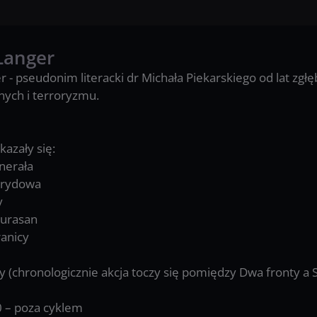
Langer
 - pseudonim literacki dr Michała Piekarskiego od lat zgłęb
lnych i terroryzmu.
kazały się:
nerała
brydowa
y
hurasan
ranicy
y (chronologicznie akcja toczy się pomiędzy Dwa fronty a 
 – poza cyklem