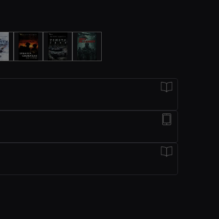
 się odnaleźć komandor Agata Adamczewska –
udną przeszłością. Czy uda jej się
ludzi, którzy za nimi stoją? Czy ta wiedza
i obronić?