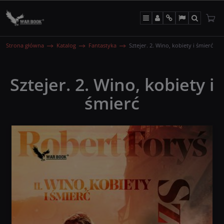
Menu
Panel
Info
Lang
Szukaj
Strona główna
Katalog
Fantastyka
Sztejer. 2. Wino, kobiety i śmierć
Sztejer. 2. Wino, kobiety i
śmierć