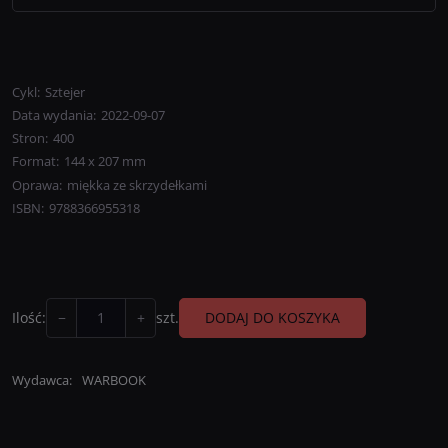
II wydanie powieści, która wcześniej ukazała się pt.
Cykl
:
Sztejer
Sztejer 2.
Data wydania
:
2022-09-07
Stron
:
400
Format
:
144 x 207 mm
Oprawa
:
miękka ze skrzydełkami
ISBN
:
9788366955318
−
+
DODAJ DO KOSZYKA
Ilość
:
szt.
Wydawca
:
WARBOOK