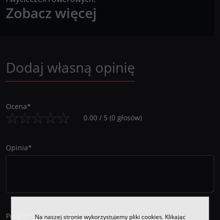
Zobacz więcej
Dodaj własną opinię
Ocena
*
0.00
/
5
(
0
głosów)
Opinia
*
Podpis
*
Na naszej stronie wykorzystujemy pliki cookies. Klikając