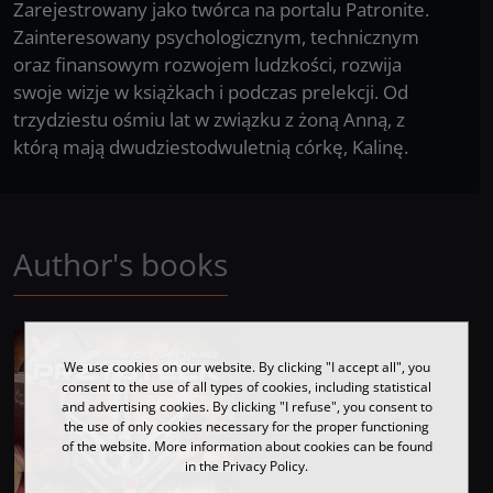
Zarejestrowany jako twórca na portalu Patronite.
Zainteresowany psychologicznym, technicznym
oraz finansowym rozwojem ludzkości, rozwija
swoje wizje w książkach i podczas prelekcji. Od
trzydziestu ośmiu lat w związku z żoną Anną, z
którą mają dwudziestodwuletnią córkę, Kalinę.
Author's books
We use cookies on our website. By clicking "I accept all", you
consent to the use of all types of cookies, including statistical
and advertising cookies. By clicking "I refuse", you consent to
the use of only cookies necessary for the proper functioning
of the website. More information about cookies can be found
in the Privacy Policy.