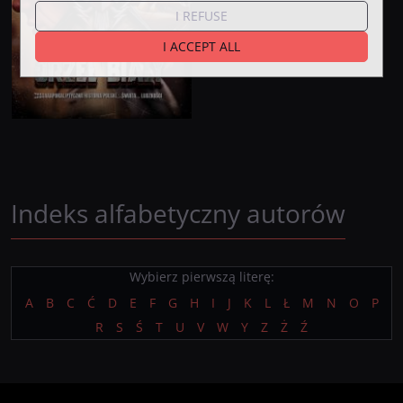
I REFUSE
I ACCEPT ALL
Indeks alfabetyczny autorów
Wybierz pierwszą literę:
A
B
C
Ć
D
E
F
G
H
I
J
K
L
Ł
M
N
O
P
R
S
Ś
T
U
V
W
Y
Z
Ż
Ź