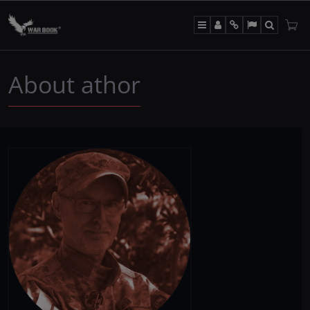
Menu
Panel
Info
Lang
Search
About athor