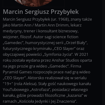
Marcin Sergiusz
Przybyłek
Marcin Sergiusz Przybyłek (ur. 1968), znany także
jako Martin Ann / Martin Ann Drimm, lekarz
medycyny, trener i konsultant biznesowy,
wizjoner, filozof. Autor sagi science fiction
„Gamedec”, humorystycznej serii „Orzeł Biały”,
futurystycznego kryminału „CEO Slayer” oraz
obyczajowej powieści „Symfonia życia”. W 2021
roku została wydana przez Anshar Studios oparta
na jego prozie gra wideo „Gamedec”. Firma
Pyramid Games rozpoczęła prace nad grą wideo
„CEO Slayer”. Aktorsko realizował się w serialu
"19+" (rola Aleksa). Stały gość naukowego kanału
YouTubowego „Astrofaza”, posiadacz własnego
kanału, gdzie prowadzi filozoficzne „kazania” w
ramach „Kościoła Jedynki i Jej Znaczenia”.